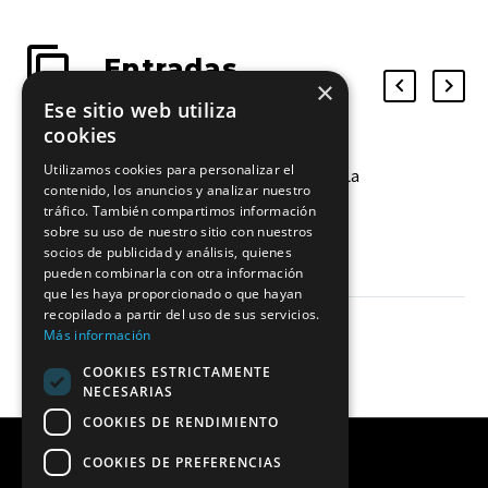
Entradas
×
relacionadas
Ese sitio web utiliza
cookies
Utilizamos cookies para personalizar el
El Fedes Ascensores Ciudad de La
contenido, los anuncios y analizar nuestro
Laguna se queda corto ante las
tráfico. También compartimos información
líderes
03 Dic 2023
sobre su uso de nuestro sitio con nuestros
socios de publicidad y análisis, quienes
Pese a demostrar su potencial, el
pueden combinarla con otra información
Club Voleibol Leganés vence 3-1 a
que les haya proporcionado o que hayan
las aurinegras
recopilado a partir del uso de sus servicios.
Más información
COOKIES ESTRICTAMENTE
NECESARIAS
COOKIES DE RENDIMIENTO
COOKIES DE PREFERENCIAS