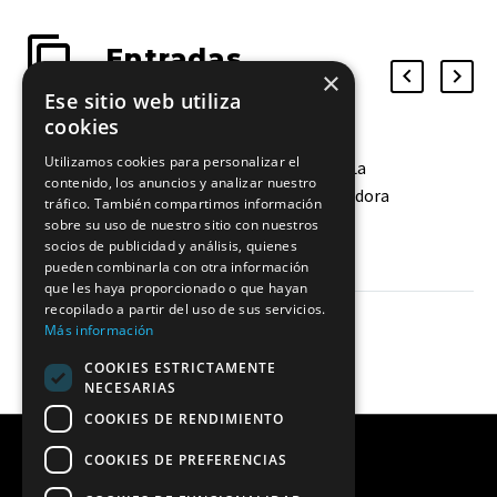
Entradas
×
relacionadas
Ese sitio web utiliza
cookies
Utilizamos cookies para personalizar el
El Fedes Ascensores Ciudad de La
contenido, los anuncios y analizar nuestro
Laguna incorpora a otra colocadora
tráfico. También compartimos información
Naiara Ramos se incorpora al
10 Nov 2023
sobre su uso de nuestro sitio con nuestros
socios de publicidad y análisis, quienes
equipo aurinegro para pelear en
pueden combinarla con otra información
Superliga Femenina 2
que les haya proporcionado o que hayan
recopilado a partir del uso de sus servicios.
Más información
COOKIES ESTRICTAMENTE
NECESARIAS
COOKIES DE RENDIMIENTO
COOKIES DE PREFERENCIAS