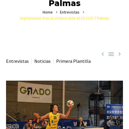
Palmas
Home
Entrevistas
Impresiones tras la victoria ante el CV CCO 7 Palmas



Entrevistas
Noticias
Primera Plantilla