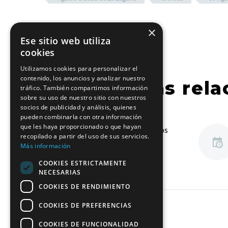
×
Ese sitio web utiliza
cookies
Utilizamos cookies para personalizar el
contenido, los anuncios y analizar nuestro
Entradas rela
tráfico. También compartimos información
sobre su uso de nuestro sitio con nuestros
socios de publicidad y análisis, quienes
pueden combinarla con otra información
que les haya proporcionado o que hayan
Mónica Figuerola: “Nos
recopilado a partir del uso de sus servicios.
sentimos fuertes y
Más información
queremos seguir
07 Feb 2024
COOKIES ESTRICTAMENTE
ganando”
NECESARIAS
La capitana del Fedes
COOKIES DE RENDIMIENTO
Ascensores Ciudad de La
COOKIES DE PREFERENCIAS
Laguna piensa en acabar
la Liga Regular en las
COOKIES DE FUNCIONALIDAD