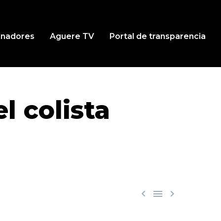
inadores
Aguere TV
Portal de transparencia
l colista


