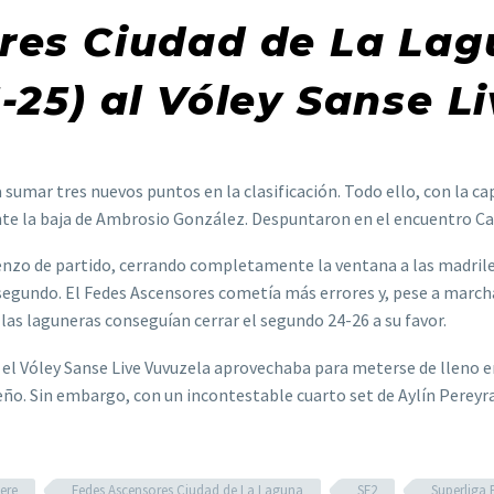
res Ciudad de La Lagu
-25) al Vóley Sanse L
sumar tres nuevos puntos en la clasificación. Todo ello, con la ca
e la baja de Ambrosio González. Despuntaron en el encuentro Car
nzo de partido, cerrando completamente la ventana a las madrileñ
 segundo. El Fedes Ascensores cometía más errores y, pese a march
 las laguneras conseguían cerrar el segundo 24-26 a su favor.
, el Vóley Sanse Live Vuvuzela aprovechaba para meterse de lleno e
ño. Sin embargo, con un incontestable cuarto set de Aylín Pereyra
ere
Fedes Ascensores Ciudad de La Laguna
SF2
Superliga