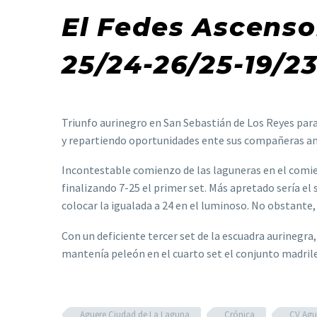
El Fedes Ascenso
25/24-26/25-19/23
Triunfo aurinegro en San Sebastián de Los Reyes para 
y repartiendo oportunidades ente sus compañeras ant
Incontestable comienzo de las laguneras en el comie
finalizando 7-25 el primer set. Más apretado sería el
colocar la igualada a 24 en el luminoso. No obstante,
Con un deficiente tercer set de la escuadra aurinegra
mantenía peleón en el cuarto set el conjunto madrile
Aguere Ciudad de La Laguna
Crónica
CV Agu