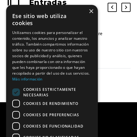
Entradas
×
relacionadas
Ese sitio web utiliza
cookies
Utilizamos cookies para personalizar el
OVER vestirá al Aguere
contenido, los anuncios y analizar nuestro
las próximas cinco
tráfico. También compartimos información
temporadas
12 Oct 2020
sobre su uso de nuestro sitio con nuestros
socios de publicidad y análisis, quienes
pueden combinarla con otra información
que les haya proporcionado o que hayan
recopilado a partir del uso de sus servicios.
Más información
COOKIES ESTRICTAMENTE
NECESARIAS
COOKIES DE RENDIMIENTO
COOKIES DE PREFERENCIAS
COOKIES DE FUNCIONALIDAD