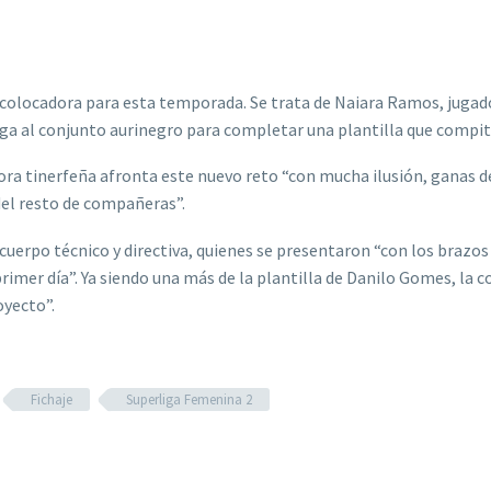
 colocadora para esta temporada. Se trata de Naiara Ramos, jugad
ega al conjunto aurinegro para completar una plantilla que compit
dora tinerfeña afronta este nuevo reto “con mucha ilusión, ganas d
del resto de compañeras”.
erpo técnico y directiva, quienes se presentaron “con los brazos 
imer día”. Ya siendo una más de la plantilla de Danilo Gomes, la c
oyecto”.
Fichaje
Superliga Femenina 2