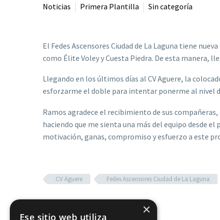
Noticias
Primera Plantilla
Sin categoría
El Fedes Ascensores Ciudad de La Laguna tiene nueva
como Élite Voley y Cuesta Piedra. De esta manera, ll
Llegando en los últimos días al CV Aguere, la coloca
esforzarme el doble para intentar ponerme al nivel 
Ramos agradece el recibimiento de sus compañeras, cu
haciendo que me sienta una más del equipo desde el pr
motivación, ganas, compromiso y esfuerzo a este pr
CV Aguere
Fedes Ascensores Ciudad de La Laguna
×
Ese sitio web utiliza