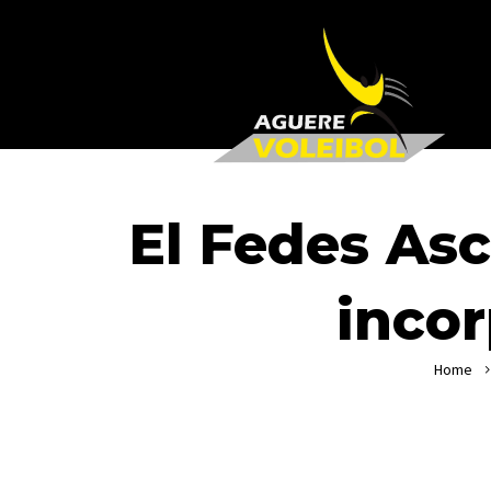
El Fedes As
incor
Home