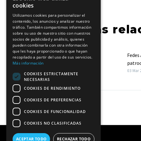
cookies
Utilizamos cookies para personalizar el
contenido, los anuncios y analizar nuestro
Entradas rela
tráfico. También compartimos información
sobre su uso de nuestro sitio con nuestros
socios de publicidad y análisis, quienes
pueden combinarla con otra información
que les haya proporcionado o que hayan
Las aurinegras caen en tierras
Fedes
recopilado a partir del uso de sus servicios.
madrileñas
patroc
Más información
Derrota del conjunto lagunero 3-1
La ent
13 Mar 2023
03 Mar 
COOKIES ESTRICTAMENTE
(25-19/25-21/19-25/25-21) en la
la mañ
NECESARIAS
lucha por la tercera plaza ante el CV
denom
COOKIES DE RENDIMIENTO
Leganés.
Ciudad
COOKIES DE PREFERENCIAS
COOKIES DE FUNCIONALIDAD
COOKIES NO CLASIFICADAS
ACEPTAR TODO
RECHAZAR TODO