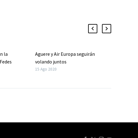
n la
Aguere y Air Europa seguirán
 Fedes
volando juntos
d de La
15 Ago 2020
ajan este
a jugar