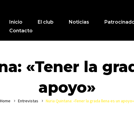
Inicio
El club
Noticias
Patrocinad
Contacto
a: «Tener la gra
apoyo»
Home
Entrevistas
Nuria Quintana: «Tener la grada llena es un apoyo»