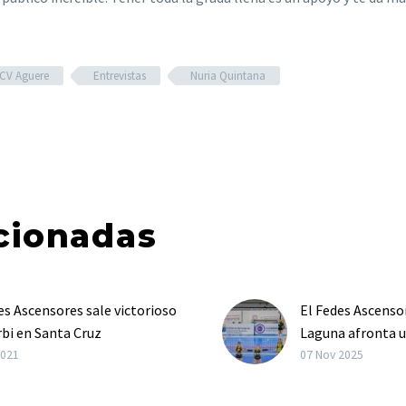
CV Aguere
Entrevistas
Nuria Quintana
cionadas
es Ascensores sale victorioso
El Fedes Ascenso
rbi en Santa Cruz
Laguna afronta u
es puntos del encuentro ante
reto a domicilio
2021
07 Nov 2025
sta Piedra se van para La
Nueva jornada de
 tras la victoria aurinegra en
Superliga Femeni