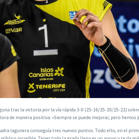
na tras la victoria por la vía rápida 3-0 (25-16/25-20/25-22) sobr
alora de manera positiva: «Siempre se puede mejorar, pero hemos 
scuadra lagunera conseguía tres nuevos puntos. Todo ello, en el pri
 público increíble. Tener toda la grada llena es un apoyo y te da má