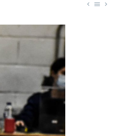


