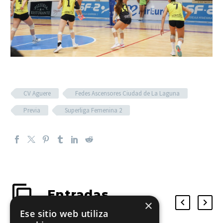
CV Aguere
Fedes Ascensores Ciudad de La Laguna
Previa
Superliga Femenina 2
Entradas
×
relacionadas
Ese sitio web utiliza