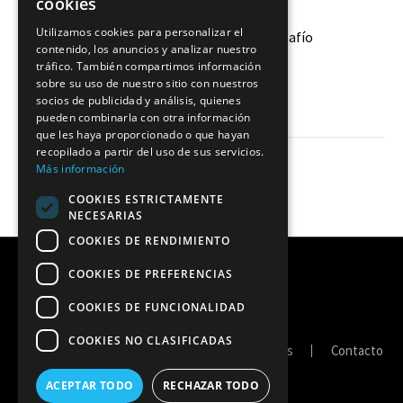
cookies
Utilizamos cookies para personalizar el
Gabriela Zeni: «Llego a este desafío
contenido, los anuncios y analizar nuestro
con mucho valor y voluntad de
tráfico. También compartimos información
mostrar lo que puedo hacer»
26 Jul 2020
sobre su uso de nuestro sitio con nuestros
socios de publicidad y análisis, quienes
pueden combinarla con otra información
que les haya proporcionado o que hayan
recopilado a partir del uso de sus servicios.
Más información
COOKIES ESTRICTAMENTE
NECESARIAS
COOKIES DE RENDIMIENTO
COOKIES DE PREFERENCIAS
COOKIES DE FUNCIONALIDAD
COOKIES NO CLASIFICADAS
Portal de transparencia
Política de cookies
Contacto
ACEPTAR TODO
RECHAZAR TODO