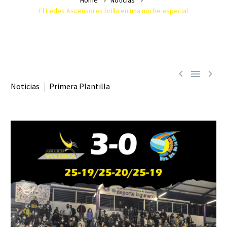
El Fedes Ascensores brilla en una noche especial



Noticias
Primera Plantilla