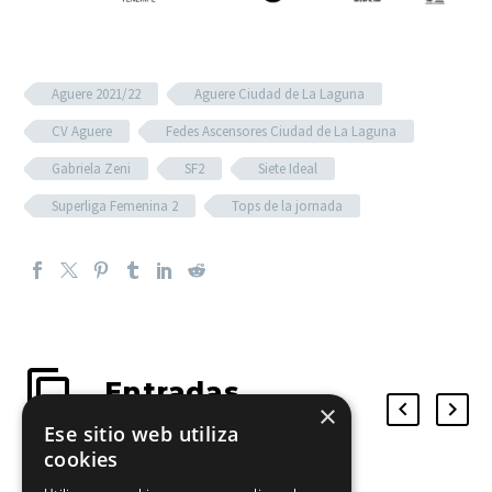
Aguere 2021/22
Aguere Ciudad de La Laguna
CV Aguere
Fedes Ascensores Ciudad de La Laguna
Gabriela Zeni
SF2
Siete Ideal
Superliga Femenina 2
Tops de la jornada
Entradas
×
relacionadas
Ese sitio web utiliza
cookies