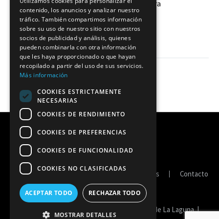
Utilizamos cookies para personalizar el
Debut brillante en el Ríos Tejera
contenido, los anuncios y analizar nuestro
Victoria por la vía rápida de las
tráfico. También compartimos información
guerreras aurinegras ante el Xátiva
12 Oct 2019
sobre su uso de nuestro sitio con nuestros
socios de publicidad y análisis, quienes
3-0 (25-18/25-21/26-24).
pueden combinarla con otra información
que les haya proporcionado o que hayan
recopilado a partir del uso de sus servicios.
Más información
COOKIES ESTRICTAMENTE
NECESARIAS
COOKIES DE RENDIMIENTO
COOKIES DE PREFERENCIAS
COOKIES DE FUNCIONALIDAD
COOKIES NO CLASIFICADAS
Portal de transparencia
Política de cookies
Contacto
ACEPTAR TODO
RECHAZAR TODO
Copyright © 2026 Fedes Ascensores Ciudad de La Laguna. |
MOSTRAR DETALLES