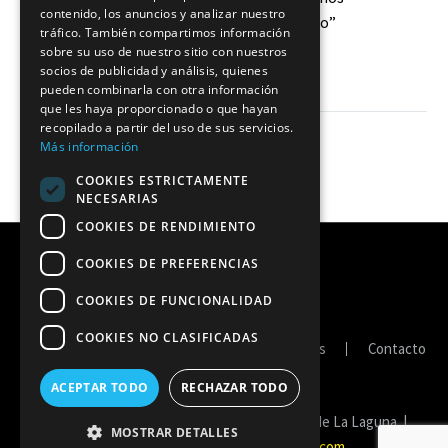
contenido, los anuncios y analizar nuestro
en el camino correcto”
tráfico. También compartimos información
09 Nov 2020
sobre su uso de nuestro sitio con nuestros
socios de publicidad y análisis, quienes
pueden combinarla con otra información
que les haya proporcionado o que hayan
recopilado a partir del uso de sus servicios.
Más información
COOKIES ESTRICTAMENTE
NECESARIAS
COOKIES DE RENDIMIENTO
COOKIES DE PREFERENCIAS
COOKIES DE FUNCIONALIDAD
COOKIES NO CLASIFICADAS
Portal de transparencia
Política de cookies
Contacto
ACEPTAR TODO
RECHAZAR TODO
Copyright © 2026 Fedes Ascensores Ciudad de La Laguna. |
MOSTRAR DETALLES
Diseño y hospedaje:
Internetisimo.com