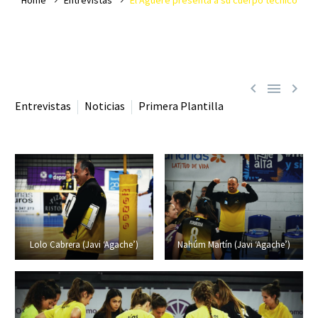



Entrevistas
Noticias
Primera Plantilla
Lolo Cabrera (Javi ‘Agache’)
Nahúm Martín (Javi ‘Agache’)