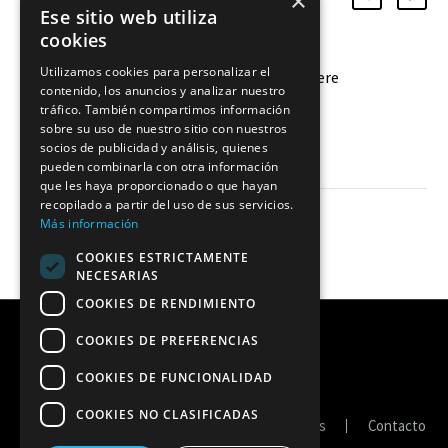
×
relacionadas
Ese sitio web utiliza
cookies
Utilizamos cookies para personalizar el
Victoria para enmarcar del Aguere
contenido, los anuncios y analizar nuestro
Ciudad de La Laguna
tráfico. También compartimos información
Las aurinegras superan 3-0 (25-
07 Dic 2020
sobre su uso de nuestro sitio con nuestros
socios de publicidad y análisis, quienes
22/25-16/25-17) al Mairena Voley
pueden combinarla con otra información
Club y vuelven a sumar de tres.
que les haya proporcionado o que hayan
recopilado a partir del uso de sus servicios.
Más información
COOKIES ESTRICTAMENTE
NECESARIAS
COOKIES DE RENDIMIENTO
COOKIES DE PREFERENCIAS
COOKIES DE FUNCIONALIDAD
COOKIES NO CLASIFICADAS
Portal de transparencia
Política de cookies
Contacto