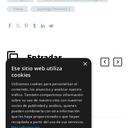
Previa
Superliga Femenina 2
Entradas
×
relacionadas
Ese sitio web utiliza
cookies
Utilizamos cookies para personalizar el
Nahúm Martín: “Estamos con
contenido, los anuncios y analizar nuestro
ganas”
tráfico. También compartimos información
05 Dic 2020
sobre su uso de nuestro sitio con nuestros
socios de publicidad y análisis, quienes
pueden combinarla con otra información
que les haya proporcionado o que hayan
recopilado a partir del uso de sus servicios.
Más información