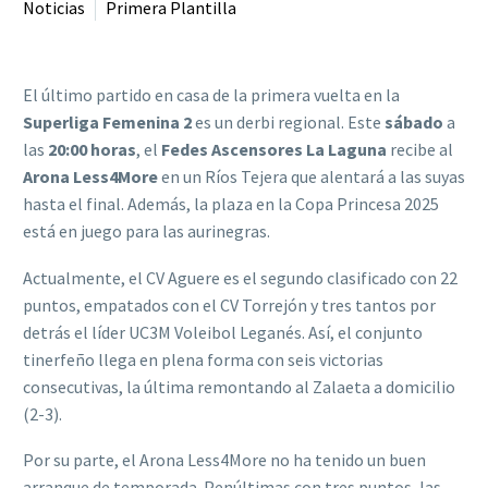
Noticias
Primera Plantilla
El último partido en casa de la primera vuelta en la
Superliga Femenina 2
es un derbi regional. Este
sábado
a
las
20:00 horas
, el
Fedes Ascensores La Laguna
recibe al
Arona Less4More
en un Ríos Tejera que alentará a las suyas
hasta el final. Además, la plaza en la Copa Princesa 2025
está en juego para las aurinegras.
Actualmente, el CV Aguere es el segundo clasificado con 22
puntos, empatados con el CV Torrejón y tres tantos por
detrás el líder UC3M Voleibol Leganés. Así, el conjunto
tinerfeño llega en plena forma con seis victorias
consecutivas, la última remontando al Zalaeta a domicilio
(2-3).
Por su parte, el Arona Less4More no ha tenido un buen
arranque de temporada. Penúltimas con tres puntos, las