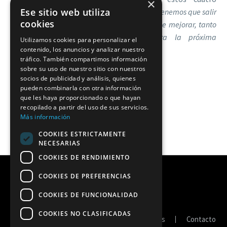
×
Ese sitio web utiliza
partidos “
dando la cara hasta el último set. Tenemos que salir
cookies
a cada partido con la intención de ganar y de mejorar, tanto
para el siguiente encuentro como para la próxima
Utilizamos cookies para personalizar el
temporada
”.
contenido, los anuncios y analizar nuestro
tráfico. También compartimos información
sobre su uso de nuestro sitio con nuestros
socios de publicidad y análisis, quienes
pueden combinarla con otra información
que les haya proporcionado o que hayan
recopilado a partir del uso de sus servicios.
Más información
COOKIES ESTRICTAMENTE
NECESARIAS
COOKIES DE RENDIMIENTO
COOKIES DE PREFERENCIAS
COOKIES DE FUNCIONALIDAD
COOKIES NO CLASIFICADAS
Portal de transparencia
Política de cookies
Contacto