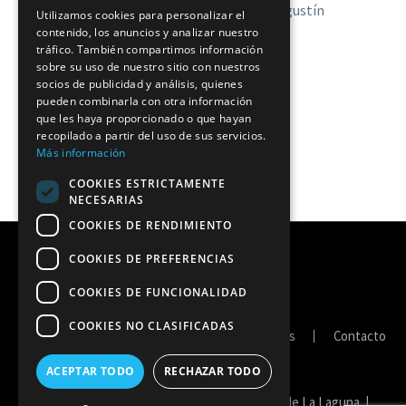
Deportes del Ayuntamiento de La Laguna Agustín
Utilizamos cookies para personalizar el
Hernández.
contenido, los anuncios y analizar nuestro
tráfico. También compartimos información
sobre su uso de nuestro sitio con nuestros
socios de publicidad y análisis, quienes
pueden combinarla con otra información
que les haya proporcionado o que hayan
recopilado a partir del uso de sus servicios.
Más información
COOKIES ESTRICTAMENTE
NECESARIAS
COOKIES DE RENDIMIENTO
COOKIES DE PREFERENCIAS
COOKIES DE FUNCIONALIDAD
COOKIES NO CLASIFICADAS
Portal de transparencia
Política de cookies
Contacto
ACEPTAR TODO
RECHAZAR TODO
Copyright © 2026 Fedes Ascensores Ciudad de La Laguna. |