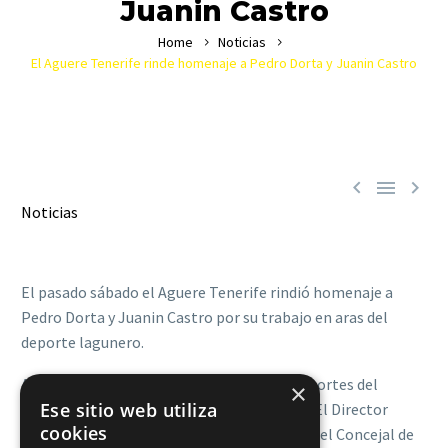
Juanin Castro
Home
Noticias
El Aguere Tenerife rinde homenaje a Pedro Dorta y Juanin Castro



Noticias
El pasado sábado el Aguere Tenerife rindió homenaje a
Pedro Dorta y Juanin Castro por su trabajo en aras del
deporte lagunero.
Al encuentro asistieron la Consejera de Deportes del
×
Ese sitio web utiliza
Cabildo de Tenerife María Del Cristo Pérez. El Director
cookies
General de Deportes Jose Francisco Pérez y el Concejal de