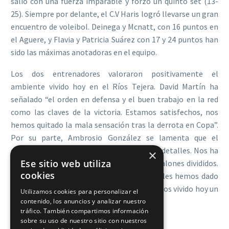
salió con una fuerza imparable y forzó un quinto set (13-
25). Siempre por delante, el C.V Haris logró llevarse un gran
encuentro de voleibol. Deinega y Mcnatt, con 16 puntos en
el Aguere, y Flavia y Patricia Suárez con 17 y 24 puntos han
sido las máximas anotadoras en el equipo.
Los dos entrenadores valoraron positivamente el
ambiente vivido hoy en el Ríos Tejera. David Martín ha
señalado “el orden en defensa y el buen trabajo en la red
como las claves de la victoria. Estamos satisfechos, nos
hemos quitado la mala sensación tras la derrota en Copa”.
Por su parte, Ambrosio González se lamenta que el
encuentro se haya decidido “por pequeños detalles. Nos ha
×
Ese sitio web utiliza
faltado contundencia en la red en varios balones divididos.
cookies
Hemos estado muy mal en el cuarto set y les hemos dado
fuerzas a ellos. Tienen un gran equipo, hemos vivido hoy un
Utilizamos cookies para personalizar el
gran encuentro”.
contenido, los anuncios y analizar nuestro
tráfico. También compartimos información
sobre su uso de nuestro sitio con nuestros