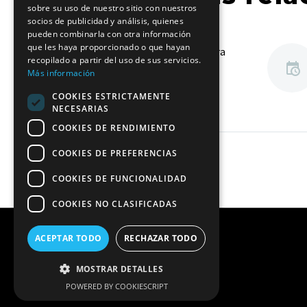
sobre su uso de nuestro sitio con nuestros
socios de publicidad y análisis, quienes
pueden combinarla con otra información
que les haya proporcionado o que hayan
Victoria aurinegra para
recopilado a partir del uso de sus servicios.
seguir con la racha
Más información
positiva
04 Feb 2024
COOKIES ESTRICTAMENTE
El Fedes Ascensores
NECESARIAS
Ciudad de La Laguna
COOKIES DE RENDIMIENTO
remonta al CD Voleibol
COOKIES DE PREFERENCIAS
Astillero y gana 1-3
COOKIES DE FUNCIONALIDAD
COOKIES NO CLASIFICADAS
ACEPTAR TODO
RECHAZAR TODO
Copyright © 2026 Fedes Ascensores
Ciudad de La Laguna. | Diseño y
MOSTRAR DETALLES
hospedaje:
Internetisimo.com
POWERED BY COOKIESCRIPT