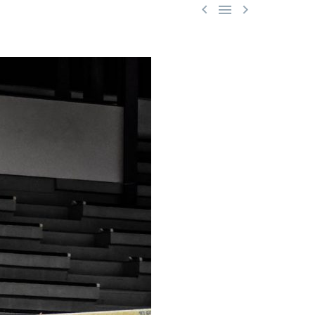


