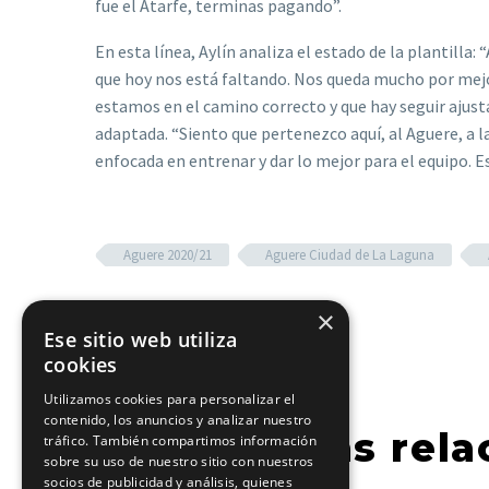
fue el Atarfe, terminas pagando”.
En esta línea, Aylín analiza el estado de la plantill
que hoy nos está faltando. Nos queda mucho por mejor
estamos en el camino correcto y que hay seguir ajust
adaptada. “Siento que pertenezco aquí, al Aguere, a la
enfocada en entrenar y dar lo mejor para el equipo. Es
Aguere 2020/21
Aguere Ciudad de La Laguna
×
Ese sitio web utiliza
cookies
Utilizamos cookies para personalizar el
contenido, los anuncios y analizar nuestro
Entradas rela
tráfico. También compartimos información
sobre su uso de nuestro sitio con nuestros
socios de publicidad y análisis, quienes