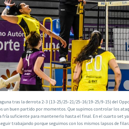
aguna tras la derrota 2-3 (13-25/25-21/25-16/19-25/9-15) del Oppo
mos un buen partido por momentos. Que supimos controlar los ataqu
 fría suficiente para mantenerlo hasta el final. En el cuarto set
seguir trabajando porque seguimos con los mismos lapsos de filara