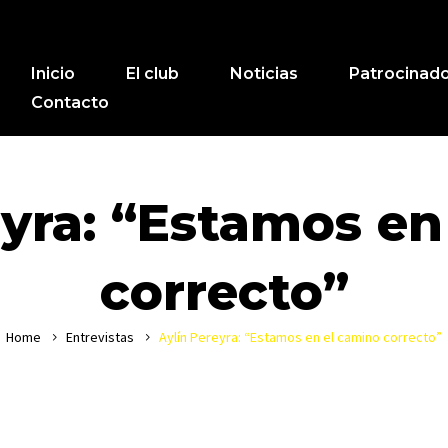
Inicio
El club
Noticias
Patrocinad
Contacto
eyra: “Estamos en
correcto”
Home
Entrevistas
Aylín Pereyra: “Estamos en el camino correcto”