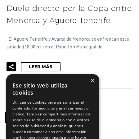
Duelo directo por la Copa entre
Menorca y Aguere Tenerife
El Aguere Tenerife y Avarca de Menorca se enfrentan este
sábado (18:00 h.i ) en el Pabellón Municipal de…
LEER MÁS
×
Ese sitio web utiliza
cookies
Utilizamos cookies para personalizar el
contenido, los anuncios y analizar nuestro
tráfico. También compartimos información
1
2
sobre su uso de nuestro sitio con nuestros
socios de publicidad y análisis, quienes
pueden combinarla con otra información
que les haya proporcionado o que hayan