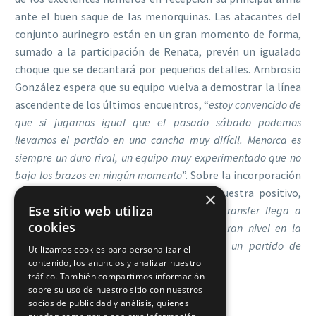
ante el buen saque de las menorquinas. Las atacantes del
conjunto aurinegro están en un gran momento de forma,
sumado a la participación de Renata, prevén un igualado
choque que se decantará por pequeños detalles. Ambrosio
González espera que su equipo vuelva a demostrar la línea
ascendente de los últimos encuentros, “
estoy convencido de
que si jugamos igual que el pasado sábado podemos
llevarnos el partido en una cancha muy difícil. Menorca es
siempre un duro rival, un equipo muy experimentado que no
baja los brazos en ningún momento
”. Sobre la incorporación
de Renata, el entrenador tinerfeño se muestra positivo,
×
Ese sitio web utiliza
“
creo que Renata estará disponible si el transfer llega a
cookies
tiempo. Ana y Tati están rindiendo a un gran nivel en la
posición de central, el otro día realizaron un partido de
Utilizamos cookies para personalizar el
sobresaliente, como el resto del equipo
”.
contenido, los anuncios y analizar nuestro
tráfico. También compartimos información
sobre su uso de nuestro sitio con nuestros
socios de publicidad y análisis, quienes