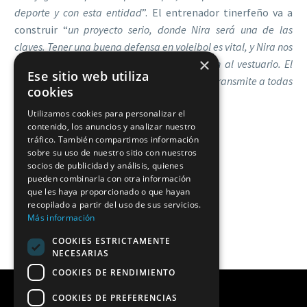
deporte y con esta entidad
”. El entrenador tinerfeño va a
construir “
un proyecto serio, donde Nira será una de las
claves. Tener una buena defensa en voleibol es vital, y Nira nos
×
aporta eso, aparte de cualidades y cohesión al vestuario. El
Ese sitio web utiliza
respeto y amor que le tiene a este club se los transmite a todas
cookies
las jugadoras
”.
Utilizamos cookies para personalizar el
contenido, los anuncios y analizar nuestro
tráfico. También compartimos información
sobre su uso de nuestro sitio con nuestros
socios de publicidad y análisis, quienes
pueden combinarla con otra información
que les haya proporcionado o que hayan
recopilado a partir del uso de sus servicios.
Más información
COOKIES ESTRICTAMENTE
NECESARIAS
COOKIES DE RENDIMIENTO
COOKIES DE PREFERENCIAS