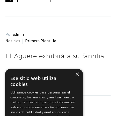
Por
admin
Noticias
Primera Plantilla
El Aguere exhibirá a su familia
×
LEER MÁS
Ese sitio web utiliza
cookies
Utilizamos cookies para personalizar el
contenido, los anuncios y analizar nuestro
tráfico. También compartimos información
sobre su uso de nuestro sitio con nuestros
socios de publicidad y análisis, quienes