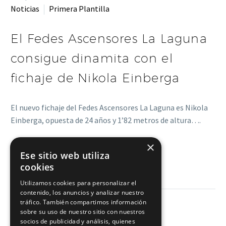
Noticias
Primera Plantilla
El Fedes Ascensores La Laguna
consigue dinamita con el
fichaje de Nikola Einberga
El nuevo fichaje del Fedes Ascensores La Laguna es Nikola
Einberga, opuesta de 24 años y 1’82 metros de altura….
×
LEER MÁS
Ese sitio web utiliza
cookies
Utilizamos cookies para personalizar el
contenido, los anuncios y analizar nuestro
tráfico. También compartimos información
sobre su uso de nuestro sitio con nuestros
socios de publicidad y análisis, quienes