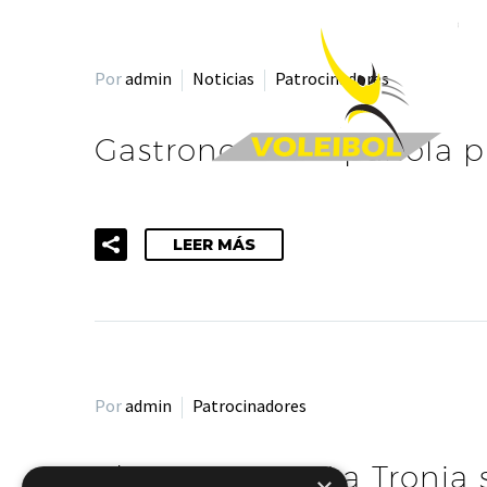
Por
admin
Noticias
Patrocinadores
Gastronomia española p
LEER MÁS
Por
admin
Patrocinadores
El restaurante La Tronja