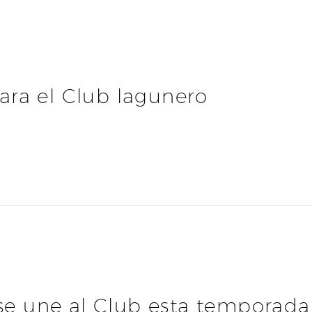
Inicio
El club
Noticias
Patrocinad
Contacto
ara el Club lagunero
 se une al Club esta temporada