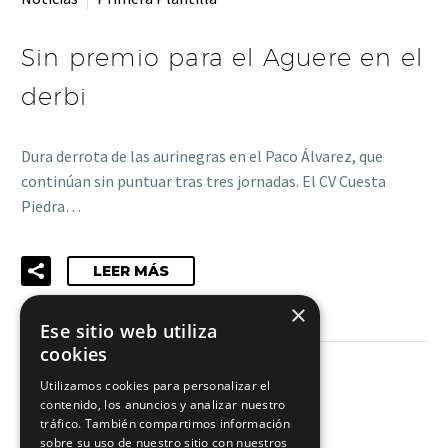
Sin premio para el Aguere en el
derbi
Dura derrota de las aurinegras en el Paco Álvarez, que
continúan sin puntuar tras tres jornadas. El CV Cuesta
Piedra…
LEER MÁS
×
Ese sitio web utiliza
cookies
Utilizamos cookies para personalizar el
contenido, los anuncios y analizar nuestro
tráfico. También compartimos información
1
…
13
14
15
sobre su uso de nuestro sitio con nuestros