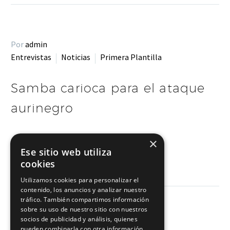
Por
admin
Entrevistas
Noticias
Primera Plantilla
Samba carioca para el ataque
aurinegro
×
LEER MÁS
Ese sitio web utiliza
cookies
Utilizamos cookies para personalizar el
contenido, los anuncios y analizar nuestro
tráfico. También compartimos información
sobre su uso de nuestro sitio con nuestros
socios de publicidad y análisis, quienes
pueden combinarla con otra información