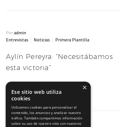
Por
admin
Entrevistas
Noticias
Primera Plantilla
Aylín Pereyra: “Necesitábamos
esta victoria”
×
LEER MÁS
Ese sitio web utiliza
cookies
Utilizamos cookies para personalizar el
contenido, los anuncios y analizar nuestro
tráfico. También compartimos información
sobre su uso de nuestro sitio con nuestros