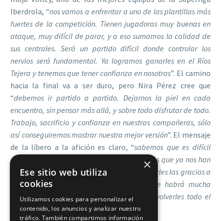
Iberdrola, “
nos vamos a enfrentar a uno de las plantillas más
fuertes de la competición. Tienen jugadoras muy buenas en
ataque, muy difícil de parar, y a eso sumamos la calidad de
sus centrales. Será un partido difícil donde controlar los
nervios será fundamental. Ya logramos ganarles en el Ríos
Tejera y tenemos que tener confianza en nosotras
”. El camino
hacia la final va a ser duro, pero Nira Pérez cree que
“
debemos ir partido a partido. Dejarnos la piel en cada
encuentro, sin pensar más allá, y sobre todo disfrutar de todo.
Trabajo, sacrificio y confianza en nuestras compañeras, sólo
así conseguiremos mostrar nuestra mejor versión
”. El mensaje
de la líbero a la afición es claro, “
sabemos que es difícil
acudir a la Copa, pero hay varios aficionados que ya nos han
×
Ese sitio web utiliza
dicho que van a ir a animarnos. Queremos darles las gracias a
cookies
todos, porque sabemos que desde Tenerife habrá mucha
gente pendiente del Aguere, esperamos devolverles todo el
Utilizamos cookies para personalizar el
apoyo volviendo el domingo con la Copa
”.
contenido, los anuncios y analizar nuestro
tráfico. También compartimos información