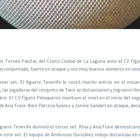
del Torneo Fiestas del Cristo Ciudad de La Laguna ante el CV Fí
uy conjuntado, fuerte en ataque y con muy buenos números en rec
rimer set. El Aguere Tenerife le costó mucho entrar en el encue
 las jugadoras del conjunto de Taco se distanciaron y lograron lleva
ro. El C.V Fígaro Peluqueros mantuvo el nivel en el inicio del seg
de Ana Frare. Bien Patricia Suárez y Janine Sandell en ataque, de
uere Tenerife dominó el tercer set. Rina y Ana Frare demostraron
en este set. El equipo de Ambrosio González redujo distancias en 