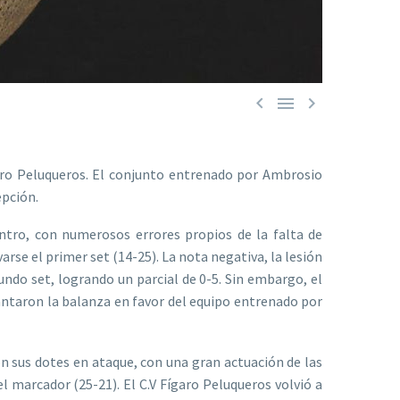



garo Peluqueros. El conjunto entrenado por Ambrosio
epción.
ntro, con numerosos errores propios de la falta de
rse el primer set (14-25). La nota negativa, la lesión
undo set, logrando un parcial de 0-5. Sin embargo, el
cantaron la balanza en favor del equipo entrenado por
 sus dotes en ataque, con una gran actuación de las
el marcador (25-21). El C.V Fígaro Peluqueros volvió a