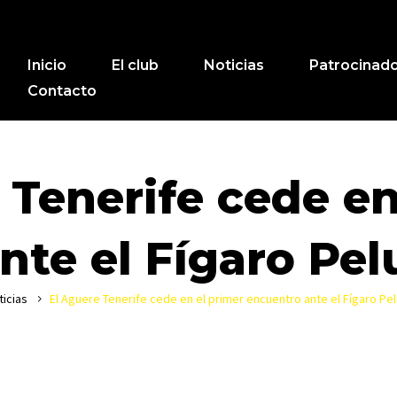
Inicio
El club
Noticias
Patrocinad
Contacto
 Tenerife cede en
te el Fígaro Pel
ticias
El Aguere Tenerife cede en el primer encuentro ante el Fígaro Pel