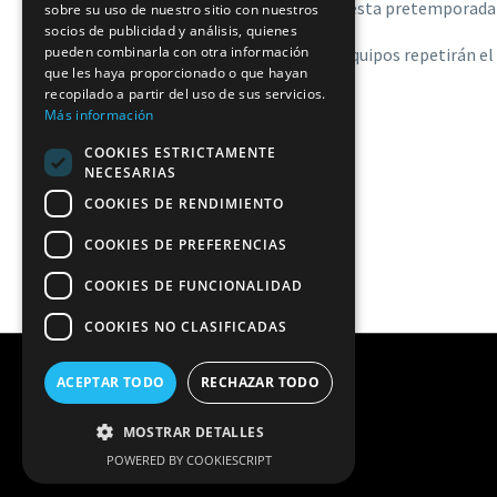
demostrar su mayor recorrido en esta pretemporada y 
sobre su uso de nuestro sitio con nuestros
socios de publicidad y análisis, quienes
pueden combinarla con otra información
Mañana a las 13:00 horas ambos equipos repetirán el 
que les haya proporcionado o que hayan
recopilado a partir del uso de sus servicios.
Más información
COOKIES ESTRICTAMENTE
NECESARIAS
COOKIES DE RENDIMIENTO
COOKIES DE PREFERENCIAS
COOKIES DE FUNCIONALIDAD
COOKIES NO CLASIFICADAS
ACEPTAR TODO
RECHAZAR TODO
Copyright © 2026 Fedes Ascensores
Ciudad de La Laguna. | Diseño y
MOSTRAR DETALLES
hospedaje:
Internetisimo.com
POWERED BY COOKIESCRIPT