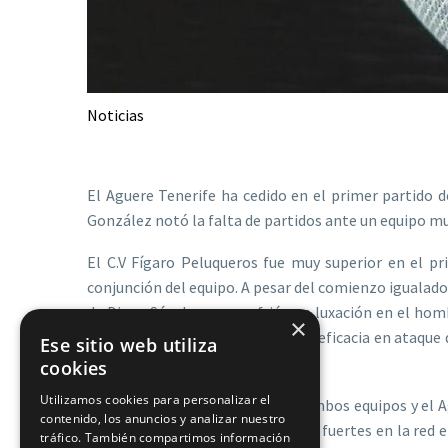
Noticias
El Aguere Tenerife ha cedido en el primer partido 
González notó la falta de partidos ante un equipo m
El C.V Fígaro Peluqueros fue muy superior en el p
conjunción del equipo. A pesar del comienzo igualado,
de Diana Sánchez, que sufrió una luxación en el homb
×
Aguere se recompuso gracias a la eficacia en ataque 
Ese sitio web utiliza
David Martín (17-25).
cookies
Utilizamos cookies para personalizar el
Las rotaciones comenzaron en ambos equipos y el Ag
contenido, los anuncios y analizar nuestro
centrales Kerri y Tati, haciéndose fuertes en la red 
tráfico. También compartimos información