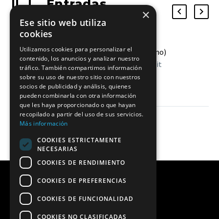
Entradas
×
relacionadas
Ese sitio web utiliza
cookies
Utilizamos cookies para personalizar el
Cardio Training (Demo)
contenido, los anuncios y analizar nuestro
Lorem ipsum dolor sit
tráfico. También compartimos información
ametcon sectetur
29 Ago 2017
sobre su uso de nuestro sitio con nuestros
socios de publicidad y análisis, quienes
adipisicing elit, sed
pueden combinarla con otra información
doiusmod tempor
que les haya proporcionado o que hayan
incidilabore et dolore
recopilado a partir del uso de sus servicios.
Más información
magna aliqua. Ut enim ad
mini veniam, quis nostrud
COOKIES ESTRICTAMENTE
NECESARIAS
exercitation ullamco
laboris nisi ut aliquip ex
COOKIES DE RENDIMIENTO
ea
COOKIES DE PREFERENCIAS
COOKIES DE FUNCIONALIDAD
COOKIES NO CLASIFICADAS