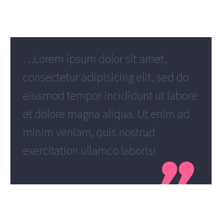
…Lorem ipsum dolor sit amet,
consectetur adipisicing elit, sed do
eiusmod tempor incididunt ut labore
et dolore magna aliqua. Ut enim ad
minim veniam, quis nostrud
exercitation ullamco laboris!
